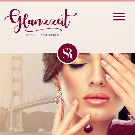
Skip
to
content