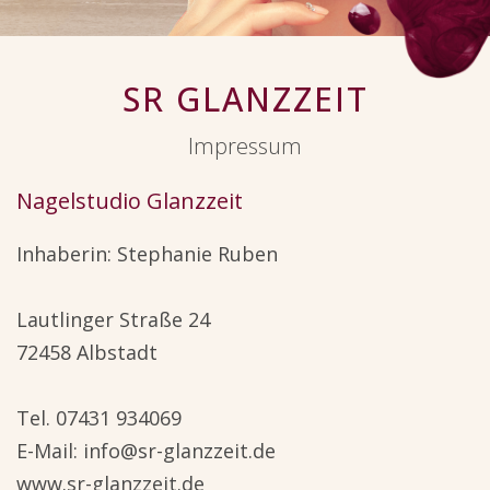
şans
vidobet
vidobet
vidobet
vidobet
casinolevant
casinolevant
casinolevant
vidobet
şans
casinolevant
casino
şans
casino
casino
casino
boostaro
casinolevant
şans
casinolevant
şanscasino
vidobet
vidobet
levant
gorabet
galyabet
gorabet
gorabet
gorabet
vidobet
galyabet
gorabet
gorabet
nigeria
sports
casino
|
|
güncel
giriş
|
|
|
giriş
casino
giriş
şans
casino
levant
şans
şans
|
giriş
casino
giriş
|
|
giriş
casino
|
|
|
|
|
giriş
|
|
|
betting
betting
SR GLANZZEIT
|
giriş
|
|
|
|
|
giriş
|
|
|
|
giriş
|
|
|
|
|
Impressum
|
|
|
Nagelstudio Glanzzeit
Inhaberin: Stephanie Ruben
Lautlinger Straße 24
72458 Albstadt
Tel. 07431 934069
E-Mail:
info@sr-glanzzeit.de
www.sr-glanzzeit.de