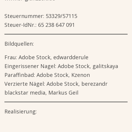
Steuernummer: 53329/57115
Steuer-IdNr.: 65 238 647 091
Bildquellen:
Frau: Adobe Stock, edwardderule
Eingerissener Nagel: Adobe Stock, galitskaya
Paraffinbad: Adobe Stock, Kzenon
Verzierte Nägel: Adobe Stock, berezandr
blackstar media, Markus Geil
Realisierung: